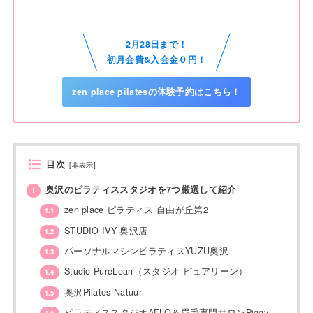
2月28日まで！
初月会費&入会金０円！
zen place pilatesの体験予約はこちら！
目次
[
非表示
]
奥沢のピラティススタジオを7つ厳選して紹介
1
zen place ピラティス 自由が丘第2
1.1
STUDIO IVY 奥沢店
1.2
パーソナルマシンピラティスYUZU奥沢
1.3
Studio PureLean（スタジオ ピュアリーン）
1.4
奥沢Pilates Natuur
1.5
ピラティススタジオAFLO＆眉毛専門サロンPiggy
1.6