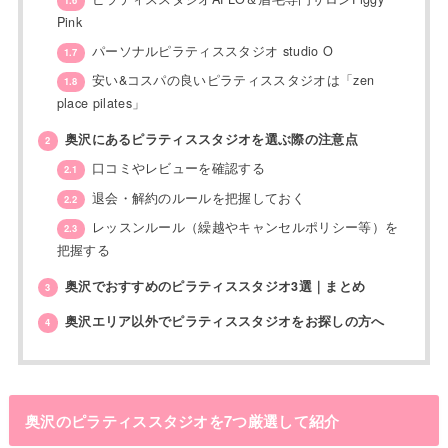
Pink
パーソナルピラティススタジオ studio O
1.7
安い&コスパの良いピラティススタジオは「zen
1.8
place pilates」
奥沢にあるピラティススタジオを選ぶ際の注意点
2
口コミやレビューを確認する
2.1
退会・解約のルールを把握しておく
2.2
レッスンルール（繰越やキャンセルポリシー等）を
2.3
把握する
奥沢でおすすめのピラティススタジオ3選｜まとめ
3
奥沢エリア以外でピラティススタジオをお探しの方へ
4
奥沢のピラティススタジオを7つ厳選して紹介