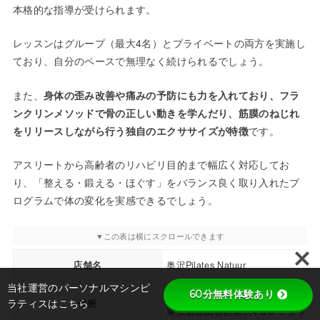
本格的な指導が受けられます。
レッスンはグループ（最大4名）とプライベートの両方を実施し
ており、自分のペースで無理なく続けられるでしょう。
また、
身体の歪み改善や痛みの予防にも力を入れており、フラ
ンクリンメソッドで骨の正しい動きを学んだり、筋膜のねじれ
をリリースしながら行う独自のエクササイズが特徴
です。
アスリートから高齢者のリハビリ目的まで幅広く対応してお
り、「整える・鍛える・ほぐす」をバランス良く取り入れたプ
ログラムで体の変化を実感できるでしょう。
店舗名
奥沢Pilates Natuur
当社運営のパーソナルマシンピ
60分無料体験あり
〒158-0083
住所
ラティスはこちら
東京都世田谷区奥沢4-8-8 フラット1