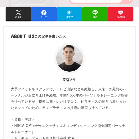
ポスト
シェア
はてブ
送る
Pocket
ABOUT US
笹森大生
大手フィットネスクラブで、テレビ出演なども経験し、東京・外苑前のパ
ーソナルジム立ち上げを経験。年間1,500本のパーソナルトレーニング指導
を行っているが、指導は筋トレだけでなく、ピラティスの動きも取り入れ
たメソッドのため、日々ピラティスの指導の研究も行っている。
＜資格・実績＞
・NSCA-CPT(全米エクササイズ＆コンディショニング協会認定パーソナ
ルトレーナー）
・トーキョーフィットネス株式会社 代表