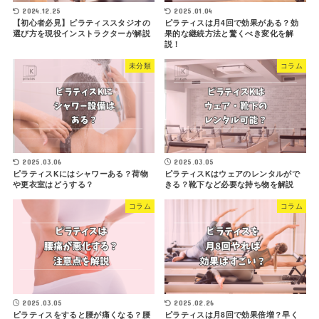
2024.12.25
2025.01.04
【初心者必見】ピラティススタジオの
ピラティスは月4回で効果がある？効
選び方を現役インストラクターが解説
果的な継続方法と驚くべき変化を解
説！
未分類
コラム
2025.03.06
2025.03.05
ピラティスKにはシャワーある？荷物
ピラティスKはウェアのレンタルがで
や更衣室はどうする？
きる？靴下など必要な持ち物を解説
コラム
コラム
2025.03.05
2025.02.26
ピラティスをすると腰が痛くなる？腰
ピラティスは月8回で効果倍増？早く