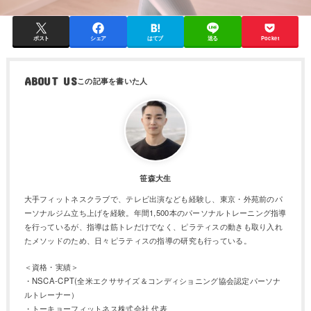
ポスト
シェア
はてブ
送る
Pocket
ABOUT US
笹森大生
大手フィットネスクラブで、テレビ出演なども経験し、東京・外苑前のパ
ーソナルジム立ち上げを経験。年間1,500本のパーソナルトレーニング指導
を行っているが、指導は筋トレだけでなく、ピラティスの動きも取り入れ
たメソッドのため、日々ピラティスの指導の研究も行っている。
＜資格・実績＞
・NSCA-CPT(全米エクササイズ＆コンディショニング協会認定パーソナ
ルトレーナー）
・トーキョーフィットネス株式会社 代表