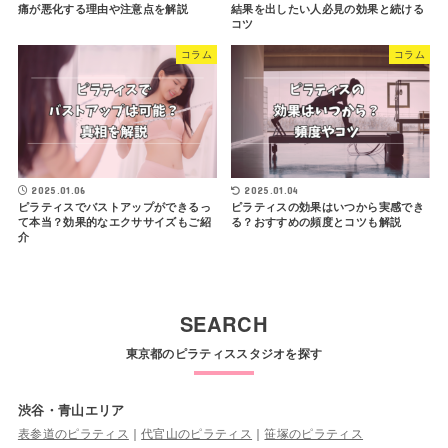
痛が悪化する理由や注意点を解説
結果を出したい人必見の効果と続ける
コツ
コラム
コラム
2025.01.06
2025.01.04
ピラティスでバストアップができるっ
ピラティスの効果はいつから実感でき
て本当？効果的なエクササイズもご紹
る？おすすめの頻度とコツも解説
介
SEARCH
東京都のピラティススタジオを探す
渋谷・青山エリア
表参道のピラティス
｜
代官山のピラティス
｜
笹塚のピラティス