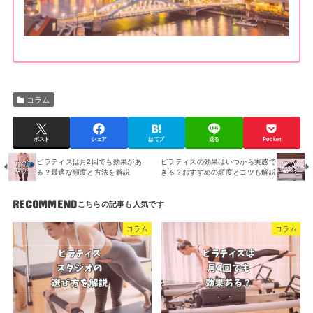
コラム
ポスト
シェア
はてブ
送る
Pocket
ピラティスは月2回でも効果があ
ピラティスの効果はいつから実感で
る？最適な頻度と方法を解説
きる？おすすめの頻度とコツも解説
RECOMMEND
コラム
コラム