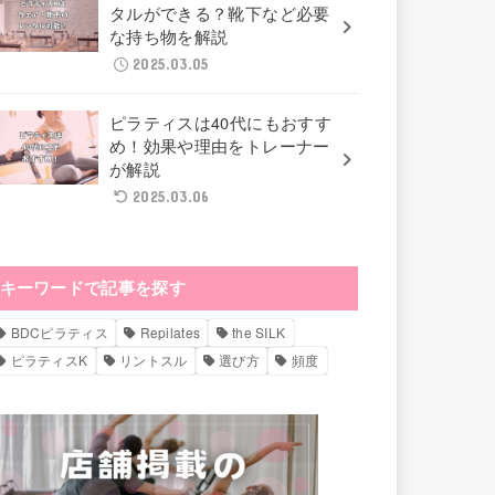
タルができる？靴下など必要
な持ち物を解説
2025.03.05
ピラティスは40代にもおすす
め！効果や理由をトレーナー
が解説
2025.03.06
キーワードで記事を探す
BDCピラティス
Repilates
the SILK
ピラティスK
リントスル
選び方
頻度