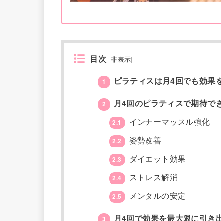
目次
[
非表示
]
ピラティスは月4回でも効果
1
月4回のピラティスで期待で
2
インナーマッスル強化
2.1
姿勢改善
2.2
ダイエット効果
2.3
ストレス解消
2.4
メンタルの安定
2.5
月4回で効果を最大限に引き
3