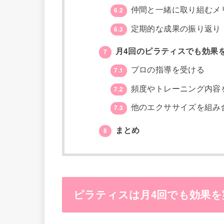
仲間と一緒に取り組むメ
6.2
定期的な成果の振り返り
6.3
月4回のピラティスでも効果
7
プロの指導を受ける
7.1
頻度やトレーニング内容
7.2
他のエクササイズを組み
7.3
まとめ
8
ピラティスは月4回でも効果を