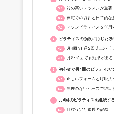
質の高いレッスンが重要
3.1
自宅での復習と日常的な
3.2
マシンピラティスを併用
3.3
ピラティスの頻度に応じた効
4
月4回 vs 週2回以上の
4.1
月2〜3回でも効果が出る
4.2
初心者が月4回のピラティス
5
正しいフォームと呼吸法
5.1
無理のないペースで継続
5.2
月4回のピラティスを継続す
6
目標設定と進捗の記録
6.1